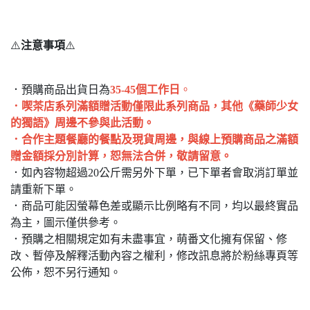
⚠️
注意事項
⚠️
．預購商品出貨日為
35-45個工作日
。
．喫茶店系列滿額贈活動僅限此系列商品，其他《藥師少女
的獨語》周邊不參與此活動。
．合作主題餐廳的餐點及現貨周邊，與線上預購商品之滿額
贈金額採分別計算，恕無法合併，敬請留意。
．如內容物超過20公斤需另外下單，已下單者會取消訂單並
請重新下單。
．商品可能因螢幕色差或顯示比例略有不同，均以最終實品
為主，圖示僅供參考。
．預購之相關規定如有未盡事宜，萌番文化擁有保留、修
改、暫停及解釋活動內容之權利，修改訊息將於粉絲專頁等
公佈，恕不另行通知。