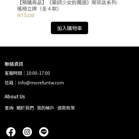
第二
【預購商品】《藥師少女的獨語》喫茶店系列-
【
搖椅立牌（全４款）
小
NT$230
NT
加入購物車
聯絡資訊
客服時間：10:00-17:00
信箱：info@morefuntw.com
About Us
查詢
關於我們
我的帳戶
退款政策