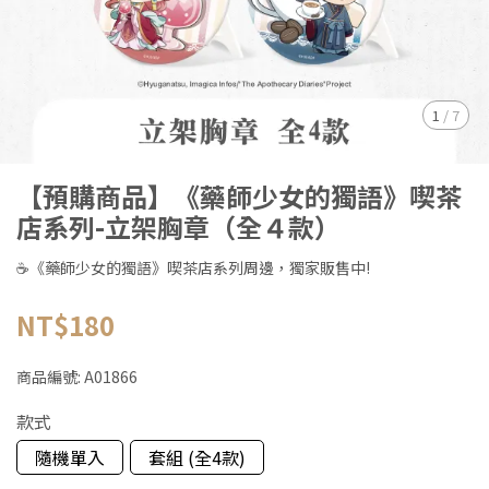
1
/
7
【預購商品】《藥師少女的獨語》喫茶
店系列-立架胸章（全４款）
☕《藥師少女的獨語》喫茶店系列周邊，獨家販售中!
NT$180
商品編號:
A01866
款式
隨機單入
套組 (全4款)