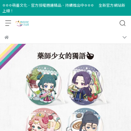
✡✡✡萌番文化．官方授權週邊精品．持續推出中✡✡✡ 全新官方網站新
上線！