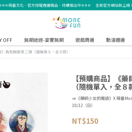
✡✡✡萌番文化．官方授權週邊精品．持續推出中✡✡✡ 全新官方網站新上線
Y OFF
無期迷途-宴饗無期
遊戲周邊
動漫週邊
語》角色胸章第二彈（隨機單入，全８款）
【預購商品】《藥
（隨機單入，全８
📣《藥師少女的獨語》X 萌番More 
10/12（日）
NT$150