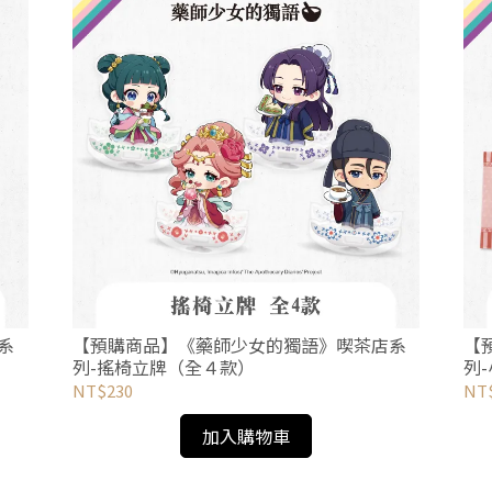
系
【預購商品】《藥師少女的獨語》喫茶店系
【
列-搖椅立牌（全４款）
列
NT$230
NT
加入購物車