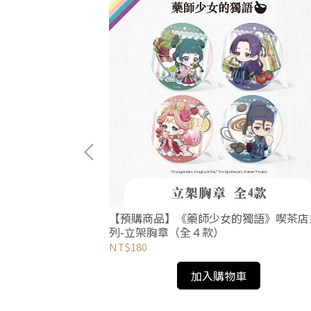
獨語》喫茶店系
【預購商品】《藥師少女的獨語》喫茶店
列-立架胸章（全４款）
NT$180
加入購物車