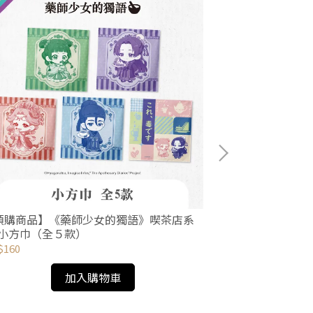
預購商品】《藥師少女的獨語》喫茶店系
【預購商品】《
-小方巾（全５款）
列-壓克力色紙
$160
NT$420
加入購物車