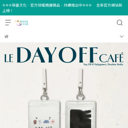
✡✡✡萌番文化．官方授權週邊精品．持續推出中✡✡✡ 全新官方網站新
上線！