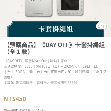
1
/
3
【預購商品】《DAY OFF》卡套掛繩組
（全１款）
《DAY OFF》 萌番More Fun | 聯動主題店
🌼活動時間：2026年06月03日（三）– 2026年07月19日（日）
｜台北-SORA LINK｜台北市中正區市民大道三段2號8樓（三創生活
園區）
｜高雄-魯克思咖啡｜高雄市左營區修明街166號
NT$450
商品編號:
A2021C2604085